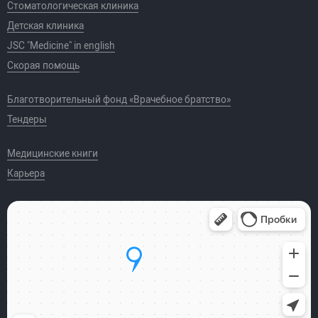
Стоматологическая клиника
Детская клиника
JSC "Medicine" in english
Скорая помощь
Благотворительный фонд «Врачебное братство»
Тендеры
Медицинские книги
Карьера