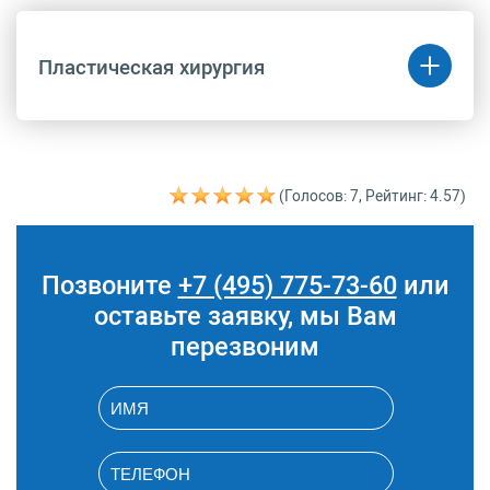
Пластическая хирургия
Код
Название
Цена
(руб.)
(Голосов: 7, Рейтинг: 4.57)
A16.01.034.012
Удаление подкожно-
163 700 руб.
жировой клетчатки
(липосакция) (за одну
зону лица 3 категории
Позвоните
+7 (495) 775-73-60
или
сложности)
оставьте заявку, мы Вам
перезвоним