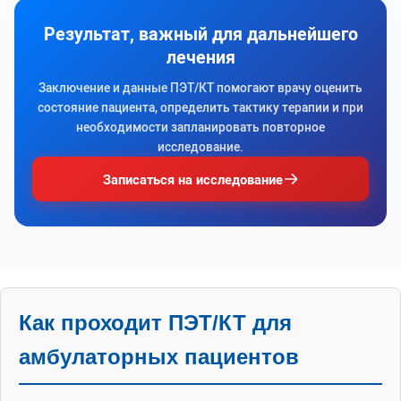
Результат, важный для дальнейшего
лечения
Заключение и данные ПЭТ/КТ помогают врачу оценить
состояние пациента, определить тактику терапии и при
необходимости запланировать повторное
исследование.
Записаться на исследование
Как проходит ПЭТ/КТ для
амбулаторных пациентов