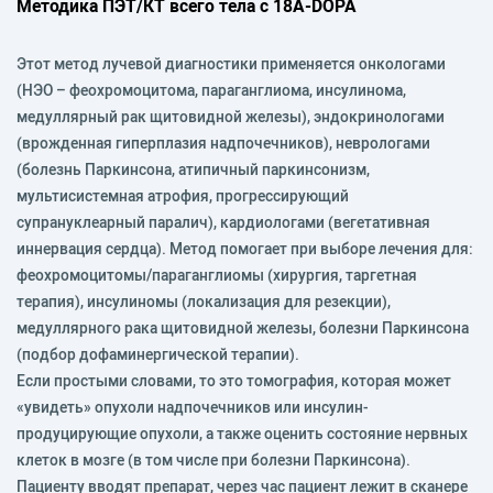
Методика ПЭТ/КТ всего тела с 18А-DOPA
Этот метод лучевой диагностики применяется онкологами
(НЭО – феохромоцитома, параганглиома, инсулинома,
медуллярный рак щитовидной железы), эндокринологами
(врожденная гиперплазия надпочечников), неврологами
(болезнь Паркинсона, атипичный паркинсонизм,
мультисистемная атрофия, прогрессирующий
супрануклеарный паралич), кардиологами (вегетативная
иннервация сердца). Метод помогает при выборе лечения для:
феохромоцитомы/параганглиомы (хирургия, таргетная
терапия), инсулиномы (локализация для резекции),
медуллярного рака щитовидной железы, болезни Паркинсона
(подбор дофаминергической терапии).
Если простыми словами, то это томография, которая может
«увидеть» опухоли надпочечников или инсулин-
продуцирующие опухоли, а также оценить состояние нервных
клеток в мозге (в том числе при болезни Паркинсона).
Пациенту вводят препарат, через час пациент лежит в сканере