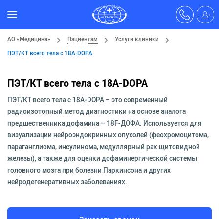
АО «Медицина»
Пациентам
Услуги клиники
ПЭТ/КТ всего тела с 18А-DOPA
ПЭТ/КТ всего тела с 18А-DOPA
ПЭТ/КТ всего тела с 18А-DOPA – это современный
радиоизотопный метод диагностики на основе аналога
предшественника дофамина – 18F-ДОФА. Используется для
визуализации нейроэндокринных опухолей (феохромоцитома,
параганглиома, инсулинома, медуллярный рак щитовидной
железы), а также для оценки дофаминергической системы
головного мозга при болезни Паркинсона и других
нейродегенеративных заболеваниях.