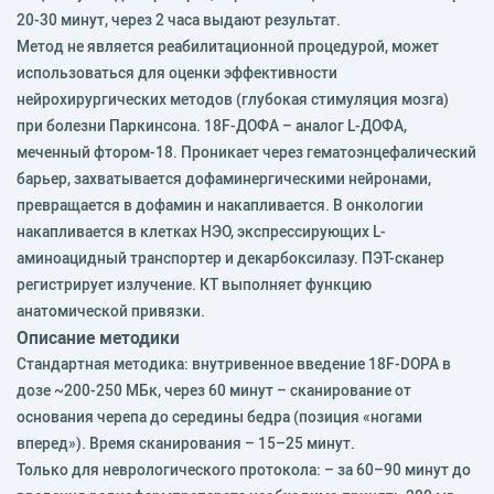
20-30 минут, через 2 часа выдают результат.
Метод не является реабилитационной процедурой, может
использоваться для оценки эффективности
нейрохирургических методов (глубокая стимуляция мозга)
при болезни Паркинсона. 18F-ДОФА – аналог L-ДОФА,
меченный фтором-18. Проникает через гематоэнцефалический
барьер, захватывается дофаминергическими нейронами,
превращается в дофамин и накапливается. В онкологии
накапливается в клетках НЭО, экспрессирующих L-
аминоацидный транспортер и декарбоксилазу. ПЭТ-сканер
регистрирует излучение. КТ выполняет функцию
анатомической привязки.
Описание методики
Стандартная методика: внутривенное введение 18F-DOPA в
дозе ~200-250 МБк, через 60 минут – сканирование от
основания черепа до середины бедра (позиция «ногами
вперед»). Время сканирования – 15–25 минут.
Только для неврологического протокола: – за 60–90 минут до