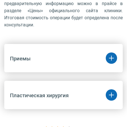
предварительную информацию можно в прайсе в
разделе «Цены» официального сайта клиники.
Итоговая стоимость операции будет определена после
консультации.
Приемы
Код
Название
Цена
(руб.)
Пластическая хирургия
B01.057.004
Прием (осмотр,
9 890 руб.
консультация) врача-
пластического
хирурга повторный
B01.057.003
Прием (осмотр,
10 810 руб.
Код
Название
Цена
консультация) врача-
(руб.)
пластического