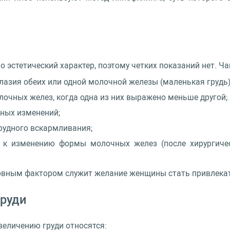
 эстетический характер, поэтому четких показаний нет. Ча
лазия обеих или одной молочной железы (маленькая грудь)
очных желез, когда одна из них выражено меньше другой;
тных изменений;
грудного вскармливания;
 к изменению формы молочных желез (после хирургическ
овным фактором служит желание женщины стать привлекат
груди
величению груди относятся: