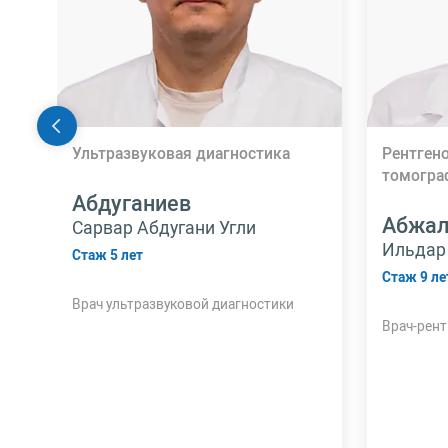
Ультразвуковая диагностика
Рентген
томогра
Абдуганиев
Абжа
Сарвар Абдугани Угли
Ильдар
Стаж 5 лет
Стаж 9 ле
Врач ультразвуковой диагностики
Врач-рент