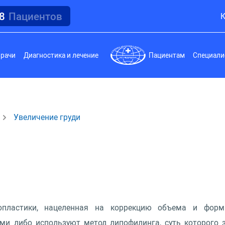
18
Пациентов
К
врачи
Диагностика и лечение
Пациентам
Специали
Увеличение груди
опластики, нацеленная на коррекцию объема и фо
ми либо используют метод липофилинга, суть которого 