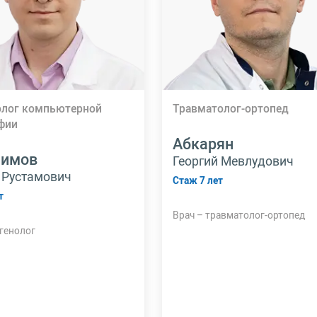
олог компьютерной
Травматолог-ортопед
фии
Абкарян
лимов
Георгий Мевлудович
 Рустамович
Стаж 7 лет
т
Врач – травматолог-ортопед
генолог