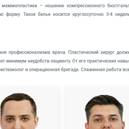
е маммопластики – ношение компрессионного бюстгальт
ю форму. Такое белье носится круглосуточно 3-4 недел
овня профессионализма врача. Пластический хирург долж
т минимум неудобств пациенту. От его практических навы
естезиолог и операционная бригада. Слаженная работа все