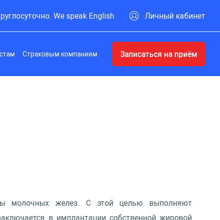
руглосуточно. We speak English
Личный кабинет
Записаться на приём
стам
Страховым компаниям
рмы молочных желез. С этой целью выполняют
заключается в имплантации собственной жировой