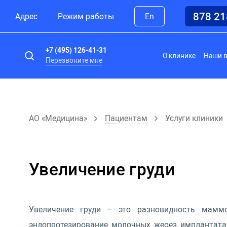
878 2
Адрес
Режим работы
En
+7 (495) 126-41-31
О клинике
Наши 
Перезвоните мне
АО «Медицина»
Пациентам
Услуги клиники
Увеличение груди
Увеличение груди – это разновидность мамм
эндопротезирование молочных жеоез имплантата