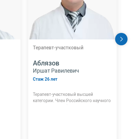
Терапевт-участковый
Уро
Аблязов
Аг
Иршат Равилевич
Але
Стаж 26 лет
Стаж
Терапевт-участковый высшей
Врач
категории. Член Российского научного
ульт
медицинского общества терапевтов.
Эндо
Аккр
ульт
урол