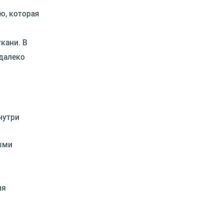
ю, которая
кани. В
 далеко
нутри
ными
ия