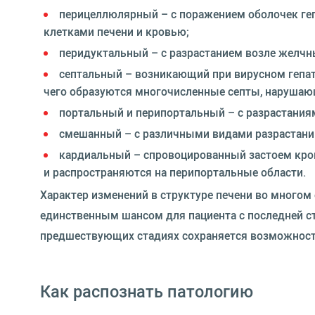
перицеллюлярный – с поражением оболочек геп
клетками печени и кровью;
перидуктальный – с разрастанием возле желчн
септальный – возникающий при вирусном гепат
чего образуются многочисленные септы, нарушаю
портальный и перипортальный – с разрастаниям
смешанный – с различными видами разрастаний
кардиальный – спровоцированный застоем крови
и распространяются на перипортальные области.
Характер изменений в структуре печени во многом
единственным шансом для пациента с последней ст
предшествующих стадиях сохраняется возможность
Как распознать патологию