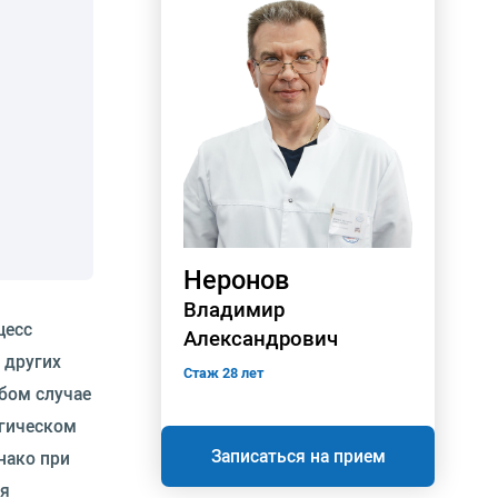
Неронов
Владимир
цесс
Александрович
 других
Стаж 28 лет
бом случае
огическом
Записаться на прием
нако при
ия