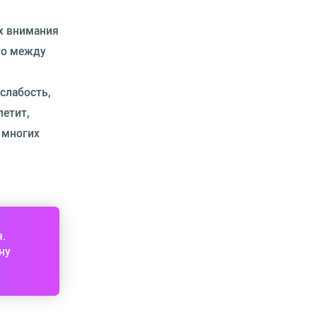
х внимания
то между
слабость,
петит,
 многих
ч.
ну