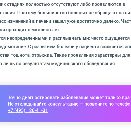
них стадиях полностью отсутствуют либо проявляются в
могания. Поэтому большинство больных не обращают на ни
есс изменений в печени зашел уже достаточно далеко. Час
и проходит несколько лет.
ются неопределенными и расплывчатыми: часто ощущается 
едомогание. С развитием болезни у пациента снижается ап
астая тошнота, отрыжка. Такие проявления характерны для
о лишь по результатам медицинского обследования.
Точно диагностировать заболевание может только вра
Не откладывайте консультацию — позвоните по телефо
+7 (495) 126-41-31