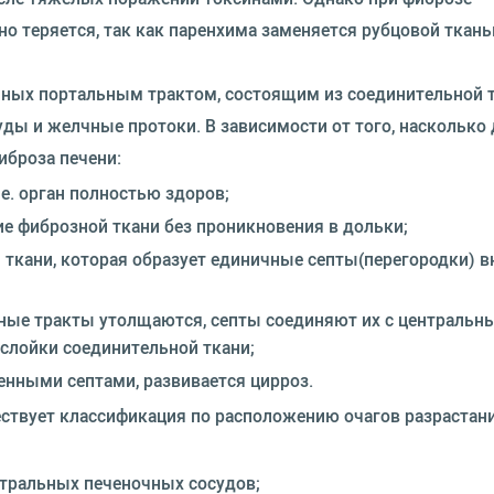
но теряется, так как паренхима заменяется рубцовой ткань
нных портальным трактом, состоящим из соединительной т
ы и желчные протоки. В зависимости от того, насколько
иброза печени:
 е. орган полностью здоров;
ие фиброзной ткани без проникновения в дольки;
й ткани, которая образует единичные септы(перегородки) в
льные тракты утолщаются, септы соединяют их с централь
слойки соединительной ткани;
венными септами, развивается цирроз.
ествует классификация по расположению очагов разрастан
нтральных печеночных сосудов;