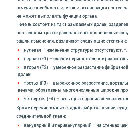
печени способность клеток к регенерации постепен
не может выполнять функции органа.
Печень состоит из так называемых долек, разделе
портальном тракте расположены кровеносные сосуд
зашли изменения, различают следующие степени ф
нулевая – изменения структуры отсутствуют, т.
первая (F1) – слабое перипортальное разрастан
вторая (F2) – умеренное разрастание фиброзно
долек;
третья (F3) – выраженное разрастание, порта
венами, образованы многочисленные широкие про
четвертая (F4) – весь орган пронизан множест
Кроме перечисленных стадий фиброза печени, сущ
соединительной ткани:
венулярный и перивенулярный – на стенках це