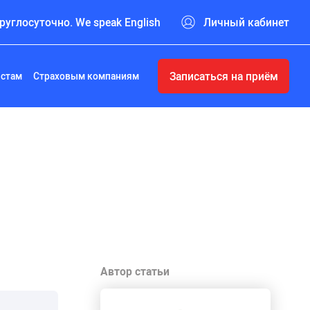
руглосуточно. We speak English
Личный кабинет
Записаться на приём
истам
Страховым компаниям
Автор статьи