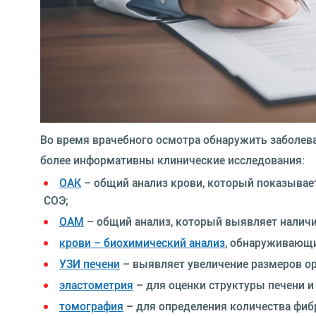
Во время врачебного осмотра обнаружить заболева
более информативны клинические исследования:
ОАК
– общий анализ крови, который показывае
СОЭ;
ОАМ
– общий анализ, который выявляет наличи
крови – биохимический анализ
, обнаруживающи
УЗИ печени
– выявляет увеличение размеров ор
эластометрия
– для оценки структуры печени и 
томография
– для определения количества фибр