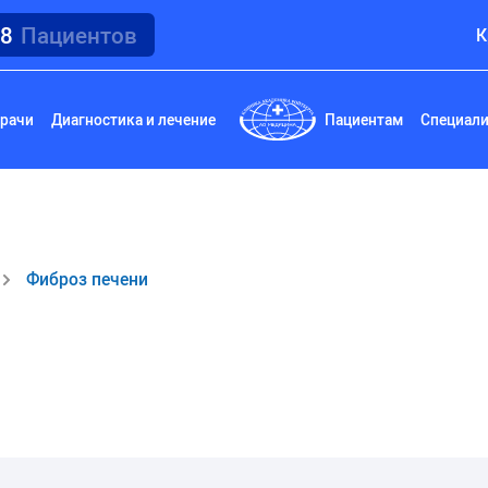
18
Пациентов
К
рачи
Диагностика и лечение
Пациентам
Специал
Фиброз печени