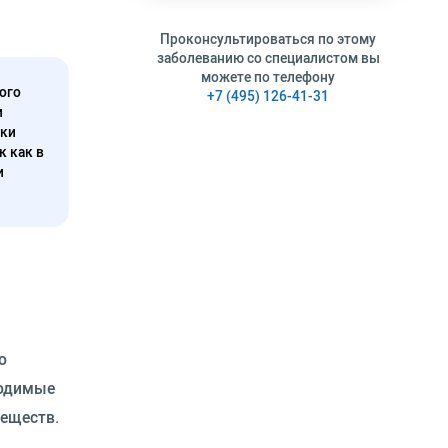
Проконсультироваться по этому
заболеванию со специалистом вы
можете по телефону
ого
+7 (495) 126-41-31
и
нки
к как в
и
о
ходимые
веществ.