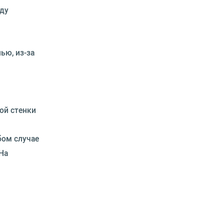
жду
ью, из-за
ой стенки
бом случае
На