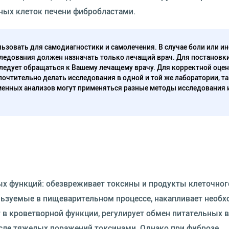
ных клеток печени фибробластами.
ьзовать для самодиагностики и самолечения. В случае боли или ин
ледования должен назначать только лечащий врач. Для постановк
следует обращаться к Вашему лечащему врачу. Для корректной оце
очтительно делать исследования в одной и той же лаборатории, та
енных анализов могут применяться разные методы исследования 
ых функций: обезвреживает токсины и продукты клеточног
льзуемые в пищеварительном процессе, накапливает необ
 в кроветворной функции, регулирует обмен питательных 
сле тяжелых поражений токсинами. Однако при фиброзе