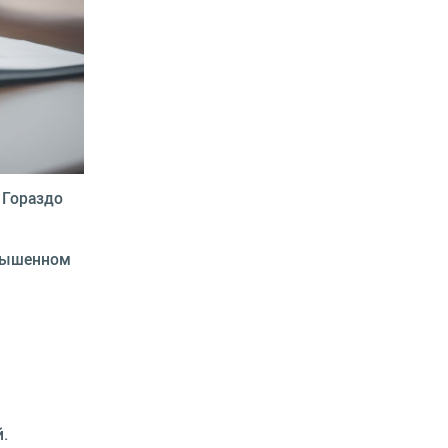
 Гораздо
овышенном
.