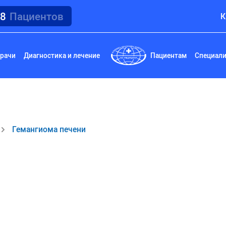
18
Пациентов
К
рачи
Диагностика и лечение
Пациентам
Специал
Гемангиома печени