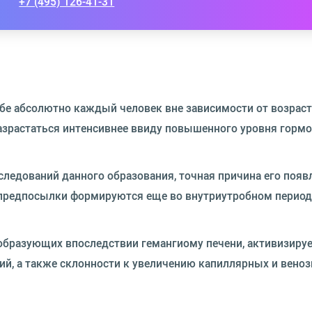
+7 (495) 126-41-31
бе абсолютно каждый человек вне зависимости от возраста
разрастаться интенсивнее ввиду повышенного уровня горм
ледований данного образования, точная причина его появ
о предпосылки формируются еще во внутриутробном период
 образующих впоследствии гемангиому печени, активизируе
ий, а также склонности к увеличению капиллярных и вено