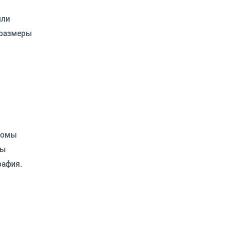
или
 размеры
гиомы
бы
рафия.