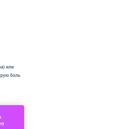
а) или
трую боль
ч.
ну