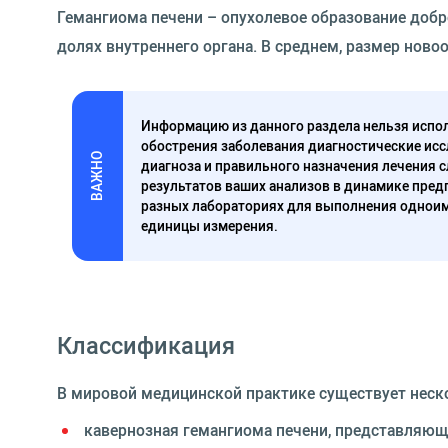
Гемангиома печени
– опухолевое образование добр
долях внутреннего органа. В среднем, размер ново
Информацию из данного раздела нельзя испол
обострения заболевания диагностические исс
ВАЖНО
диагноза и правильного назначения лечения 
результатов ваших анализов в динамике предп
разных лабораториях для выполнения одноим
единицы измерения.
Классификация
В мировой медицинской практике существует неск
кавернозная гемангиома печени, представляющ