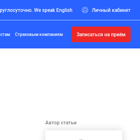
руглосуточно. We speak English
Личный кабинет
Записаться на приём
истам
Страховым компаниям
Автор статьи