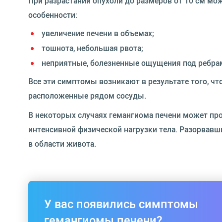
При разрастании опухоли до размеров от 10 см мо
особенности:
увеличение печени в объемах;
тошнота, небольшая рвота;
неприятные, болезненные ощущения под ребрам
Все эти симптомы возникают в результате того, чт
расположенные рядом сосуды.
В некоторых случаях гемангиома печени
может про
интенсивной физической нагрузки тела. Разорвавши
в области живота.
У вас появились симптомы
гемангиомы печени?