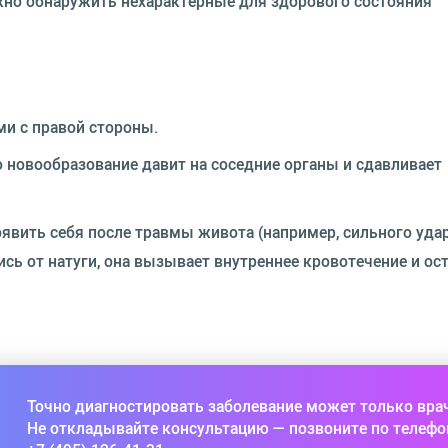
жно обнаружить нехарактерные для здорового состояния
и с правой стороны.
о новообразование давит на соседние органы и сдавливает
явить себя после травмы живота (например, сильного удар
сь от натуги, она вызывает внутреннее кровотечение и ос
Точно диагностировать заболевание может только вра
Не откладывайте консультацию — позвоните по телефо