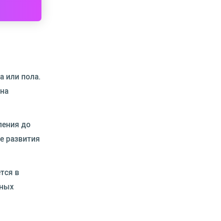
 или пола.
она
ления до
е развития
тся в
зных