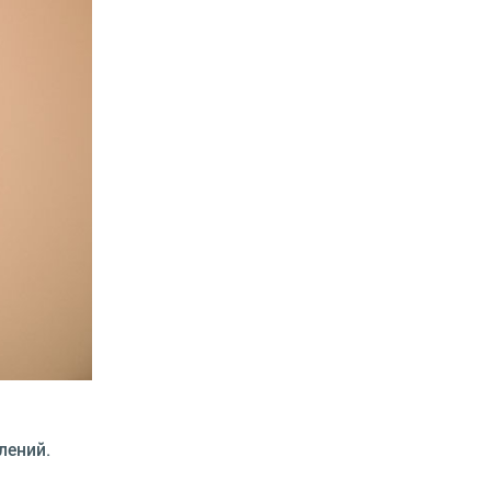
лений.