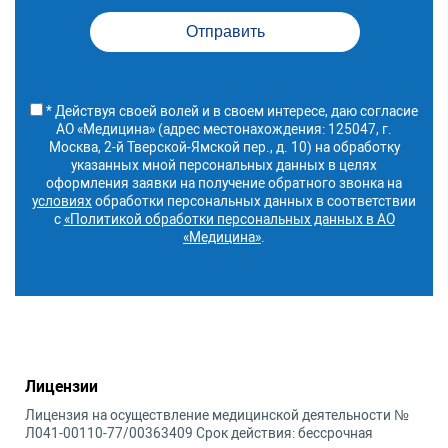
нижних носовых
A12.25.006
Исследование
2 460 руб.
раковин
функций слуховой
трубы
A16.08.010.001
Подслизистая
21 600 руб.
вазотомия нижних
A12.25.007
Тимпанометрия
4 820 руб.
носовых раковин
A21.25.002.001
Аппаратный
4 140 руб.
* Действуя своей волей и в своем интересе, даю согласие
A16.08.013.002
Пластика перфорации
189 400 руб.
вибромассаж
АО «Медицина» (адрес местонахождения: 125047, г.
носовой перегородки
барабанной
Москва, 2-й Тверской-Ямской пер., д. 10) на обработку
перепонки
A16.08.035
Удаление
32 500 руб.
указанных мной персональных данных в целях
новообразования
A16.25.012.002
Аппаратное
6 050 руб.
оформления заявки на получение обратного звонка на
полости носа
продувание ушей
условиях
обработки персональных данных в соответствии
A16.03.034.002
Репозиция костей
70 000 руб.
с
«Политикой обработки персональных данных в АО
A16.25.023.005
Слухопротезирование
95 000 руб.
носа закрытая
«Медицина»
.
с использованием
слухового аппарата
A16.08.008.007
Пластика носа
44 800 руб.
Alera AL 562 - DVIRW
(удаление гребня
носовой перегородки)
A12.25.004.001
Отоакустическая
9 300 руб.
эмиссия
A16.08.075
Лазерная деструкция
67 100 руб.
трубного валика
A16.25.007.004
Туалет наружного уха
7 840 руб.
эндоскопическая
при отите,
эпидермальных
A16.08.006.001
Передняя тампонада
10 670 руб.
Лицензии
массах и др. под
носа
контролем
A16.08.006.002
Задняя тампонада
16 280 руб.
Лицензия на осуществление медицинской деятельности №
микроскопа
носа
Л041-00110-77/00363409 Срок действия: бессрочная
A16.08.006.008
Передняя тампонада
9 860 руб.