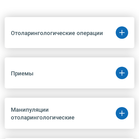
Отоларингологические операции
Код
Название
Цена
(руб.)
Приемы
A16.08.012
Вскрытие
30 800 руб.
паратонзиллярного
абсцесса
A16.08.001
Тонзилэктомия
107 500 руб.
Код
Название
Цена
A16.08.064
Тонзиллотомия
75 500 руб.
(руб.)
A16.08.002
Аденоидэктомия
62 000 руб.
Манипуляции
B01.028.001
Прием (осмотр,
10 810 руб.
A16.08.002.001
Аденоидэктомия с
80 700 руб.
отоларингологические
консультация) врача-
использованием
оториноларинголога
видеоэндоскопических
первичный
технологий
B01.028.002
Прием (осмотр,
9 890 руб.
A16.08.021
Трахеотомия
96 000 руб.
Код
Название
Цена