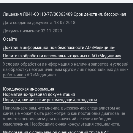
камертона
A12.25.001.004
Тональная пороговая
20 700 руб.
аудиометрия с тестом
Лицензия Л041-00110-77/00363409 Срок действия: бессрочная
Вебера
Дата создания документа: 18.07.2018
A03.25.003.001
Постановка
2 800 руб.
Документ изменён: 02.11.2020
функциональных
проб(Ринне,Федеричи)
О сайте
A25.08.004
Прижигание(медикаментозное)
2 800 руб.
Доктрина информационной безопасности АО «Медицина»
ЛОР-органов
Политика обработки персональных данных в АО «Медицина»
A03.08.004.006
Эндоскопия
20 900 руб.
околоносовых пазух
Условия обработки и информация о наличии запретов и условий
диагностическая
на обработку неограниченным кругом лиц персональных данных
A03.08.004.004
Эндоскопия
12 990 руб.
работников
АО «Медицина»
носоглотки
A03.08.004.005
Эндоскопия
23 300 руб.
Юридическая информация
околоносовых пазух
Нормативно-правовая документация
лечебно-
Порядки, клинические рекомендации, стандарты
диагностическая
A02.25.001.001
Видеоотоскопия
12 990 руб.
Напоминаем вам, что мнение, высказанное специалистом на
сайте, не может быть рассмотрено как постановка диагноза, не
A16.08.017.003
Лечение гайморита с
14 220 руб.
является основанием для назначений лечения либо для
помощью синус-
самолечения. Необходима очная консультация специалиста.
катетера с одной
стороны
Информация о специальной оценке условий труда в АО