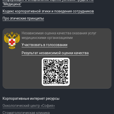
A16.08.040.009
Радиочастотная
32 900 руб.
"Медицина"
деструкция гранул
Кодекс корпоративной этики и поведения сотрудников
задней стенки глотки
Про этические принципы
A03.08.004
Эндоскопия носа
11 540 руб.
A12.25.001.005
Гальваноакустика
42 800 руб.
носовых раковин
Независимая оценка качества оказания
услуг
(односторонняя)
медицинскими организациями
A12.25.006.001
Фонопедические
7 390 руб.
занятия
Участвовать в голосовании
A16.08.011.005
Радиочастотная
39 200 руб.
Результат независимой оценки качества
остановка носового
кровотечения
A16.08.011.006
Радиочастотная
49 100 руб.
лакунотомия
A16.08.011.007
Иссечение сенехий
42 800 руб.
A21.25.002.003
Парацентез
8 850 руб.
барабанной
перепонки
A21.25.002.004
Определение
1 570 руб.
Корпоративные интернет ресурсы
проходимости
Онкологический центр «София»
евстахиевой трубы
A23.25.004.001
Отоневрологическое
12 880 руб.
Стоматологическая клиника