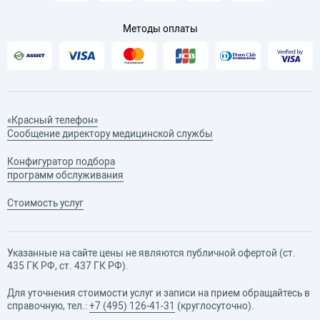
A03.08.001.002
Ларингоскопия с
8 850 руб.
использованием
Методы оплаты
стробоскопа
A12.25.005
Импедансометрия
7 390 руб.
A21.25.002
Массаж барабанных
4 370 руб.
перепонок
A16.25.012.001
Продувание ушей по
4 370 руб.
Политцеру
«Красный телефон»
A16.25.007.002
Удаление серных
7 170 руб.
Сообщение директору медицинской службы
эпидермальных
пробок
Конфигуратор подбора
инструментально
программ обслуживания
A16.25.007.003
Удаление серных
3 470 руб.
пробок промыванием
Стоимость услуг
A16.25.036
Катетеризация
6 720 руб.
слуховой трубы
A16.25.008
Удаление инородного
8 180 руб.
тела из слухового
Указанные на сайте цены не являются публичной офертой (ст.
отверстия
435 ГК РФ, cт. 437 ГК РФ).
A16.25.008.002
Туалет уха
3 470 руб.
Для уточнения стоимости услуг и записи на прием обращайтесь в
A03.25.003
Исследование органа
3 700 руб.
справочную, тел.:
+7 (495) 126-41-31
(круглосуточно).
слуха с помощью