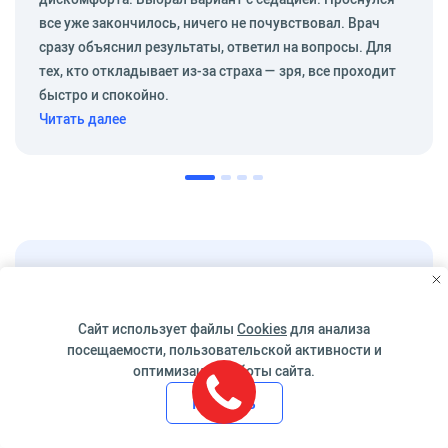
все уже закончилось, ничего не почувствовал. Врач
сразу объяснил результаты, ответил на вопросы. Для
тех, кто откладывает из-за страха — зря, все проходит
быстро и спокойно.
Читать далее
Запишитесь на колоноскопию
Сайт использует файлы
Cookies
для анализа
Медицинский администратор
посещаемости, пользовательской активности и
согласует удобное время для
оптимизации работы сайта.
исследования
Принять
+7 (495) 775-73-60