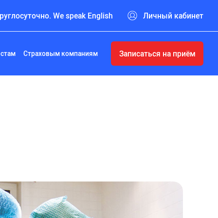
руглосуточно. We speak English
Личный кабинет
Записаться на приём
истам
Страховым компаниям