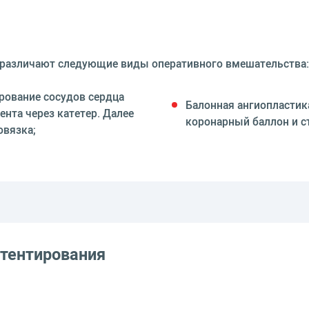
я различают следующие виды оперативного вмешательства:
рование сосудов сердца
Балонная ангиопластик
ента через катетер. Далее
коронарный баллон и с
овязка;
стентирования