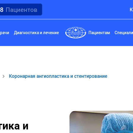
18
Пациентов
К
рачи
Диагностика и лечение
Пациентам
Специал
Коронарная ангиопластика и стентирование
тика и