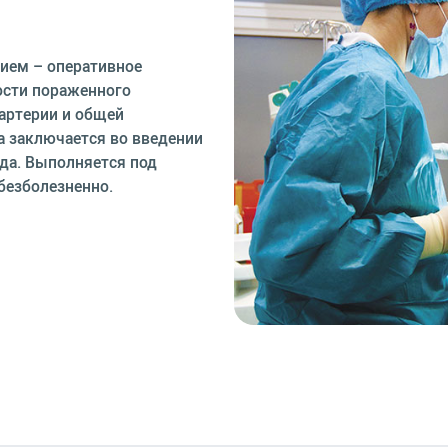
нием – оперативное
ости пораженного
артерии и общей
а заключается во введении
уда. Выполняется под
безболезненно.