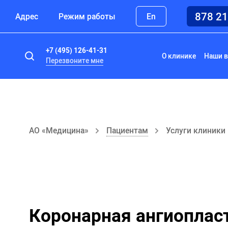
878 2
Адрес
Режим работы
En
+7 (495) 126-41-31
О клинике
Наши в
Перезвоните мне
АО «Медицина»
Пациентам
Услуги клиники
Коронарная ангиоплас