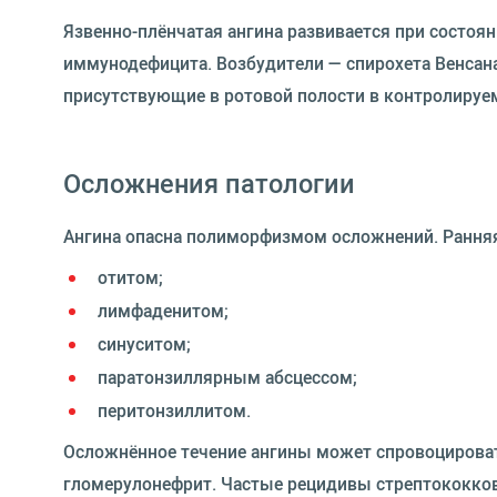
Язвенно-плёнчатая ангина развивается при состоя
иммунодефицита. Возбудители — спирохета Венсана
присутствующие в ротовой полости в контролируе
Осложнения патологии
Ангина опасна полиморфизмом осложнений. Рання
отитом;
лимфаденитом;
синуситом;
паратонзиллярным абсцессом;
перитонзиллитом.
Осложнённое течение ангины может спровоцироват
гломерулонефрит. Частые рецидивы стрептококков