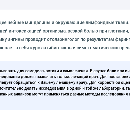
ющее нёбные миндалины и окружающие лимфоидные ткани.
щей интоксикацией организма, резкой болью при глотании,
ку ангины проводит отоларинголог по результатам фарин
лючает в себя курс антибиотиков и симптоматических преп
ьзовать для самодиагностики и самолечения. В случае боли или ин
ледования должен назначать только лечащий врач. Для постановк
следует обращаться к Вашему лечащему врачу. Для корректной оце
очтительно делать исследования в одной и той же лаборатории, та
енных анализов могут применяться разные методы исследования 