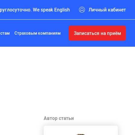
руглосуточно. We speak English
Личный кабинет
Записаться на приём
истам
Страховым компаниям
Автор статьи