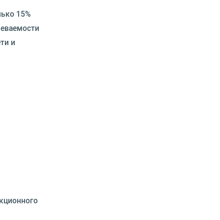
лько 15%
леваемости
ти и
екционного