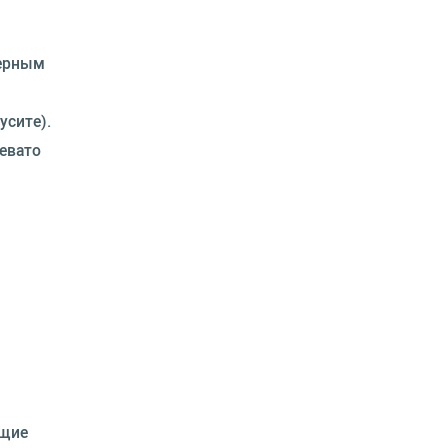
терным
усите).
евато
бщие