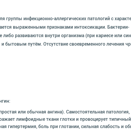
для группы инфекционно-аллергических патологий с харак
ается выраженными признаками интоксикации. Бактерии-
 либо развиваются внутри организма (при кариесе или син
и бытовым путём. Отсутствие своевременного лечения чр
нгин:
 простая или обычная ангина). Самостоятельная патология,
оражает лимфоидные ткани глотки и провоцирует типичный
я гипертермия, боль при глотании, сильная слабость и о