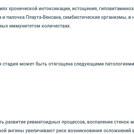
ниях хронической интоксикации, истощения, гиповитаминоз
 и палочка Плаута-Венсана, симбиотические организмы, в 
мых иммунитетом количествах.
я стадия может быть отягощена следующими патологиями
ь развитие ревматоидных процессов, воспаление стенок м
ой ангины увеличивают риск возникновения осложнений вт