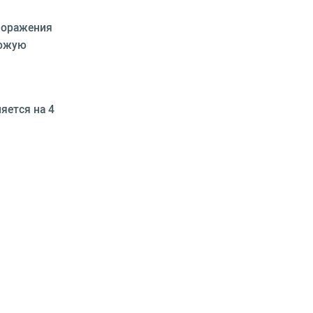
 поражения
хожую
яется на 4