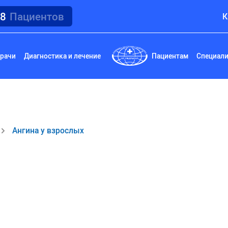
18
Пациентов
К
рачи
Диагностика и лечение
Пациентам
Специал
Ангина у взрослых