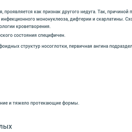
, проявляется как признак другого недуга. Так, причиной
 инфекционного мононуклеоза, дифтерии и скарлатины. С
ологии кроветворения.
ского состояния специфичен.
фоидных структур носоглотки, первичная ангина подраздел
едние и тяжело протекающие формы.⁠
слых