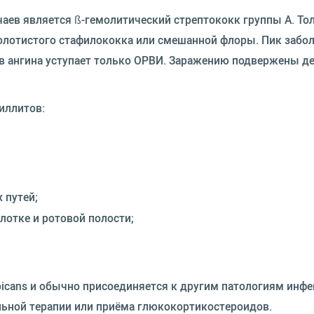
аев является ß-гемолитический стрептококк группы А. То
олотистого стафилококка или смешанной флоры. Пик забо
аев ангина уступает только ОРВИ. Заражению подвержены де
иллитов:
 путей;
лотке и ротовой полости;
lbicans и обычно присоединяется к другим патологиям инф
льной терапии или приёма глюкокортикостероидов.