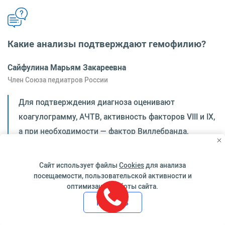
Какие анализы подтверждают гемофилию?
Сайфулина Марьям Закареевна
Член Союза педиатров России
Для подтверждения диагноза оценивают
коагулограмму, АЧТВ, активность факторов VIII и IX,
а при необходимости — фактор Виллебранда,
ингибиторы и генетические изменения. Только
общего анализа крови недостаточно, потому что
Сайт использует файлы
Cookies
для анализа
количество тромбоцитов при гемофилии может
посещаемости, пользовательской активности и
оптимизации работы сайта.
оставаться нормальным.
Принять