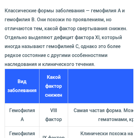
Классические формы заболевания — гемофилия A и
гемофилия B. Они похожи по проявлениям, но
отличаются тем, какой фактор свертывания снижен.
Отдельно выделяют дефицит фактора XI, который
иногда называют гемофилией C, однако это более
редкое состояние с другими особенностями
наследования и клинического течения.
Какой
Вид
фактор
заболевания
снижен
Гемофилия
VIII
Самая частая форма. Може
A
фактор
гематомами, кр
Гемофилия
Клинически похожа на г
IX фактор