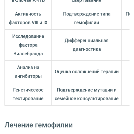
Активность
Подтверждение типа
Поз
факторов VIII и IX
гемофилии
Исследование
Дифференциальная
фактора
диагностика
Виллебранда
Анализ на
Оценка осложнений терапии
ингибиторы
Генетическое
Подтверждение мутации и
В
тестирование
семейное консультирование
р
Лечение гемофилии