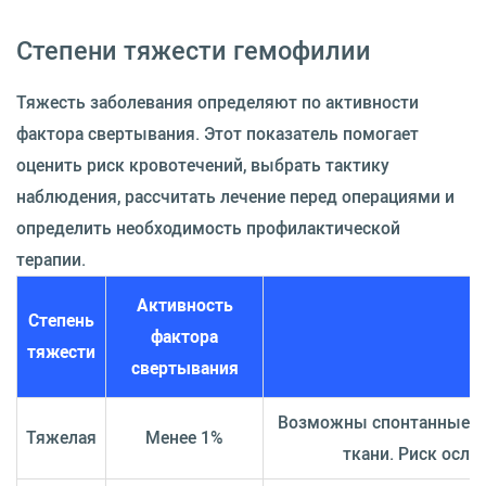
Степени тяжести гемофилии
Тяжесть заболевания определяют по активности
фактора свертывания. Этот показатель помогает
оценить риск кровотечений, выбрать тактику
наблюдения, рассчитать лечение перед операциями и
определить необходимость профилактической
терапии.
Активность
Степень
фактора
К
тяжести
свертывания
Возможны спонтанные кр
Тяжелая
Менее 1%
ткани. Риск осло