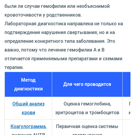
были ли случаи гемофилии или необъяснимой
кровоточивости у родственников.
Лабораторная диагностика направлена не только на
подтверждение нарушения свертывания, но и на
определение конкретного типа заболевания. Это
важно, потому что лечение гемофилии A и B
отличается применяемыми препаратами и схемами
терапии.
Метод
Для чего проводится
диагностики
Общий анализ
Оценка гемоглобина,
По
крови
эритроцитов и тромбоцитов
ис
Коагулограмма
,
Первичная оценка системы
включая АЧТВ
свертывания