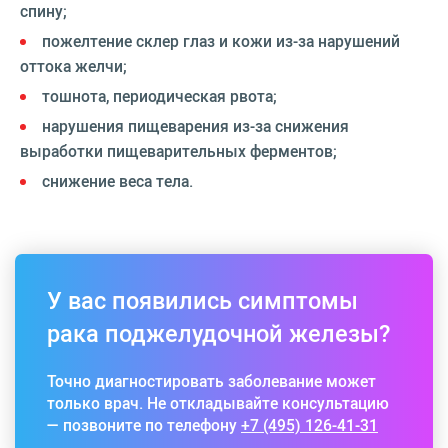
спину;
пожелтение склер глаз и кожи из-за нарушений
оттока желчи;
тошнота, периодическая рвота;
нарушения пищеварения из-за снижения
выработки пищеварительных ферментов;
снижение веса тела.
У вас появились симптомы
рака поджелудочной железы?
Точно диагностировать заболевание может
только врач. Не откладывайте консультацию
— позвоните по телефону
+7 (495) 126-41-31