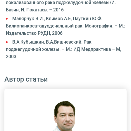
локализованного рака поджелудочной железы/И.
Базин, И. Покатаев. – 2016
Малярчук В.И., Климов А.Е, Пауткин Ю.Ф.
Билиопанкреатодуоденальный рак: Монография. – М.:
Издательство РУДН, 2006
В.А.Кубышкин, В.А.Вишневский. Рак
поджелудочной железы. – М.: ИД Медпрактика – М,
2003
Автор статьи