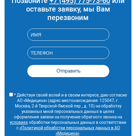
Позвоните
+7 (495) 775-73-60
или
A16.01.034.011
оставьте заявку, мы Вам
Удаление подкожно-
130 900 руб.
жировой клетчатки
перезвоним
(липосакция) (за одну
зону лица 2 категории
сложности)
A16.01.034.010
Удаление подкожно-
98 700 руб.
жировой клетчатки
(липосакция) (за одну
зону лица 1 категории
сложности)
* Действуя своей волей и в своем интересе, даю согласие
АО «Медицина» (адрес местонахождения: 125047, г.
Москва, 2-й Тверской-Ямской пер., д. 10) на обработку
указанных мной персональных данных в целях
оформления заявки на получение обратного звонка на
условиях
обработки персональных данных в соответствии
с
«Политикой обработки персональных данных в АО
«Медицина»
.