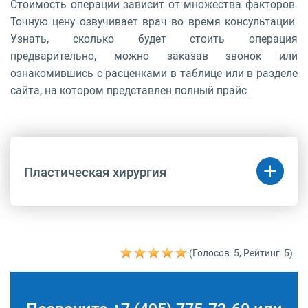
Стоимость операции зависит от множества факторов.
Точную цену озвучивает врач во время консультации.
Узнать, сколько будет стоить операция
предварительно, можно заказав звонок или
ознакомившись с расценками в таблице или в разделе
сайта, на котором представлен полный прайс.
Пластическая хирургия
Код
Название
Цена
(руб.)
(Голосов: 5, Рейтинг: 5)
A16.01.034.012
Удаление подкожно-
163 700 руб.
жировой клетчатки
(липосакция) (за одну
зону лица 3 категории
сложности)