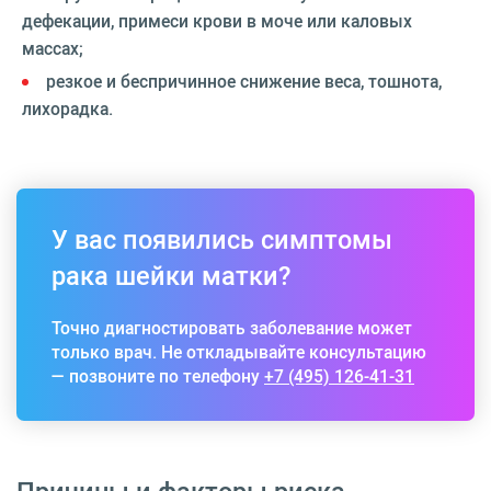
дефекации, примеси крови в моче или каловых
массах;
резкое и беспричинное снижение веса, тошнота,
лихорадка.
У вас появились симптомы
рака шейки матки?
Точно диагностировать заболевание может
только врач. Не откладывайте консультацию
— позвоните по телефону
+7 (495) 126-41-31