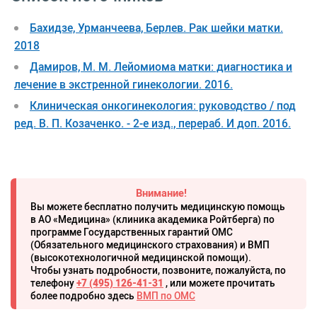
Бахидзе, Урманчеева, Берлев. Рак шейки матки.
2018
Дамиров, М. М. Лейомиома матки: диагностика и
лечение в экстренной гинекологии. 2016.
Клиническая онкогинекология: руководство / под
ред. В. П. Козаченко. - 2-е изд., перераб. И доп. 2016.
Внимание!
Вы можете бесплатно получить медицинскую помощь
в АО «Медицина» (клиника академика Ройтберга) по
программе Государственных гарантий ОМС
(Обязательного медицинского страхования) и ВМП
(высокотехнологичной медицинской помощи).
Чтобы узнать подробности, позвоните, пожалуйста, по
телефону
+7 (495) 126-41-31
, или можете прочитать
более подробно здесь
ВМП по ОМС