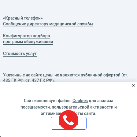
«Красный телефон»
Сообщение директору медицинской службы
Конфигуратор подбора
программ обслуживания
Стоимость услуг
Указанные на сайте цены не являются публичной офертой (ст.
435 ГК РФ, cт. 437 ГК РФ).
Для уточнения стоимости услуг и записи на прием обращайтесь
в справочную, тел.:
+7 (495) 126-41-31
(круглосуточно).
Сайт использует файлы
Cookies
для анализа
посещаемости, пользовательской активности и
оптимизации работы сайта.
Лицензия Л041-00110-77/00363409 Срок действия: бессрочная
Принять
Дата создания документа: 31.05.2019
Документ изменён: 18.02.2026