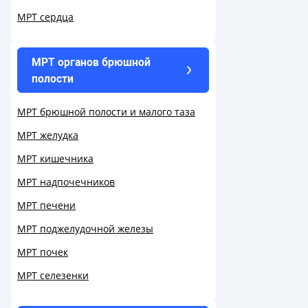
МРТ сердца
МРТ органов брюшной
полости
МРТ брюшной полости и малого таза
МРТ желудка
МРТ кишечника
МРТ надпочечников
МРТ печени
МРТ поджелудочной железы
МРТ почек
МРТ селезенки