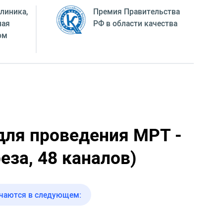
линика,
Премия Правительства
ная
РФ в области качества
ом
для проведения МРТ -
еза, 48 каналов)
ючаются в следующем: