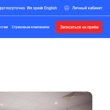
руглосуточно. We speak English
Личный кабинет
Записаться на приём
истам
Страховым компаниям